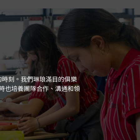
悶的時刻。我們琳琅滿目的俱樂
時也培養團隊合作、溝通和領