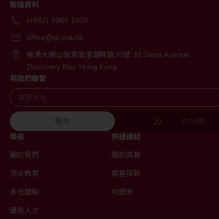
聯絡資料
(+852) 3969 1000
office@dc.edu.hk
香港大嶼山愉景灣澄湖畔路38號 38 Siena Avenue,
Discovery Bay, Hong Kong
與我們聯繫
提交
向右滑動
導航
快速連結
關於我們
關於英基
頂尖教育
英基探新
多元體驗
校曆表
優秀人才