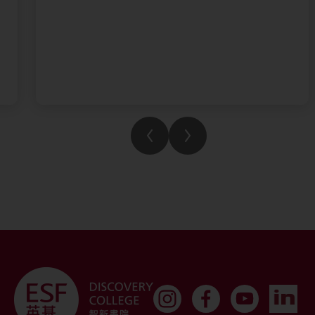
It’s been fantastic to see new relationships
being forged, and we can’t wait to welcome
the rest of our staff and students next week
to bring our hallways back to life!
#discoverycollege #growdiscoverdream
#SchoolLeadership #educational