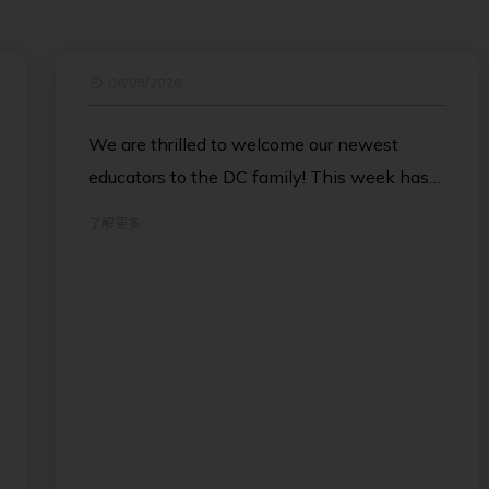
06/08/2026
We are thrilled to welcome our newest
educators to the DC family! This week has
been all about connection and collaboration
了解更多
across our school community. While our new
teachers have been tackling tech
onboarding and classroom setup during
Induction Week, our Leadership Team and
Middle Leaders have been engaged in
dynamic workshops to align our shared
vision.