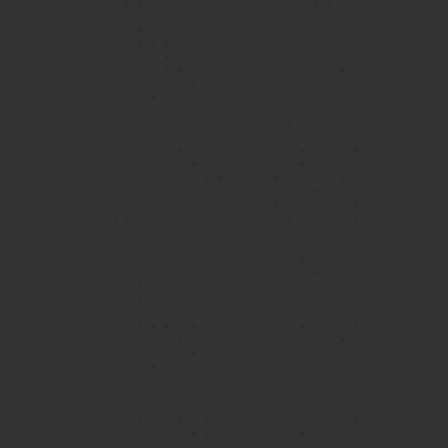
1 / 2
在智新書院，學生和教師之間存在著強烈的互相鼓
勵文化，推動每個人持續進步和取得成功。學校提
供各種機會培養創意、共融和個人成長。我特別喜
歡參與服務與行動小組，在那裡我們協力合作，加
強全校的服務學習。
了解更多