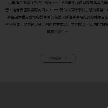
小學項目課程（PYP）為Years 1-6的學生提供以探究為本的學
習，培養具國際視野的個人。PYP提供六個跨學科主題的框架，
學生探索世界並培養對學習的熱愛。這個學習階段的壓軸項目
PYP展覽，學生通過多元創新的方式展示學習成果，展現他們的
解和主動性。
了解更多