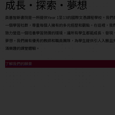
成長・探索
・
夢想
英基智新書院是一所提供Year 1至13的國際文憑課程學校。我們
一個學習社群，尊重每個人擁有的多元經歷和觀點。在這裡，我
致力營造一個培養學習熱情的環境，讓所有學生都能成長、發現
夢想。我們擁有優秀的教師和職員團隊，為學生提供引人入勝且
滿樂趣的課堂體驗。
了解我們的願景